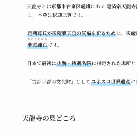
天龍寺とは
京都市右京区嵯峨
にある
臨済宗天龍寺
す。 本尊は
釈迦三尊
です。
足利尊氏が後醍醐天皇の冥福を祈るため
に、
後嵯
むそうそせき
夢窓疎石
です。
日本で最初に
史跡・特別名勝
に指定された場所
と
「古都京都の文化財」として
ユネスコ世界遺産
に
天龍寺の見どころ