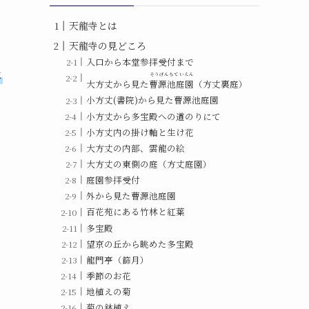
天龍寺とは
天龍寺の見どころ
入口から本堂参拝受付まで
は
そうげんちていえん
大方丈から見た
曹源池庭園
（方丈裏庭）
小方丈(書院)から見た曹源池庭園
小方丈から多宝殿への道のりにて
小方丈内の掛け軸と生け花
大方丈の内部、雲龍の絵
大方丈の東側の庭（方丈庭園）
庭園参拝受付
外から見た曹源池庭園
百花苑にある竹林と紅葉
多宝殿
望京の丘から眺めた多宝殿
龍門亭（篩月）
季節のお花
地植えの菊
菊の鉢植え