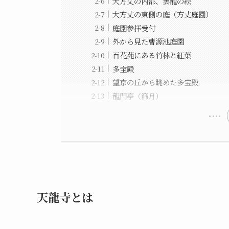
大方丈の内部、雲龍の絵
大方丈の東側の庭（方丈庭園）
庭園参拝受付
外から見た曹源池庭園
百花苑にある竹林と紅葉
多宝殿
望京の丘から眺めた多宝殿
龍門亭（篩月）
天龍寺とは