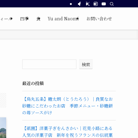
ィール
四季
食
Yu and Naomi
お問い合わせ
検索
最近の投稿
【烏丸五条】糖太朗（とうたろう）｜良質なお
砂糖にこだわったお店 季節メニュー・砂糖餅
の苺ソースがけ
【祇園】洋菓子ぎをんさかい｜花見小路にある
人気の洋菓子店 新年を祝うフランスの伝統菓