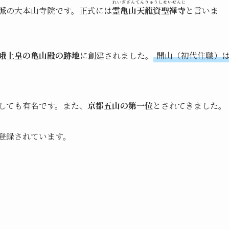
れいぎざんてんりゅうしせいぜんじ
派
の大本山寺院です。正式には
霊亀山天龍資聖禅寺
と言いま
峨上皇の亀山殿の跡地
に創建されました。
開山（初代住職）
しても有名です。また、
京都五山の第一位
とされてきました。
登録されています。