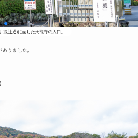
(長辻通)に面した天龍寺の入口。
がありました。
）