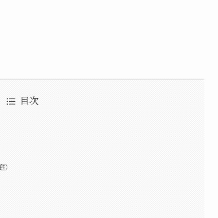
目次
庭）