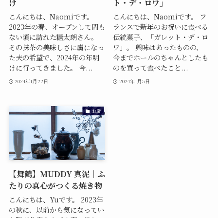
け
ト・デ・ロワ」
こんにちは、Naomiです。
こんにちは、Naomiです。 フ
2023年の春、オープンして間も
ランスで新年のお祝いに食べる
ない頃に訪れた糖太朗さん。
伝統菓子、「ガレット・デ・ロ
その抹茶の美味しさに虜になっ
ワ」。 興味はあったものの、
た夫の希望で、2024年の年明
今までホールのちゃんとしたも
けに行ってきました。 今...
のを買って食べたこと...
2024年1月22日
2024年1月5日
お店
【舞鶴】MUDDY 真泥｜ふ
たりの真心がつくる焼き物
こんにちは、Yuです。 2023年
の秋に、以前から気になってい