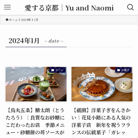
愛する京都｜Yu and Naomi
ホーム
2024年
1月
2024年1月
– date –
カフェ
お菓子
【烏丸五条】糖太朗（とう
【祇園】洋菓子ぎをんさか
たろう）｜良質なお砂糖に
い｜花見小路にある人気の
こだわったお店 季節メニ
洋菓子店 新年を祝うフラ
ュー・砂糖餅の苺ソースが
ンスの伝統菓子「ガレッ