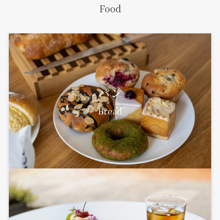
Food
パン
Bread