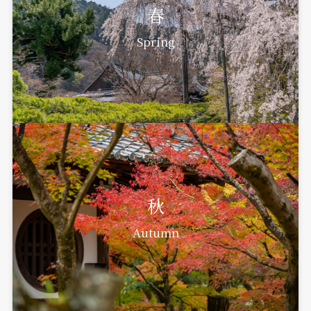
春
Spring
秋
Autumn