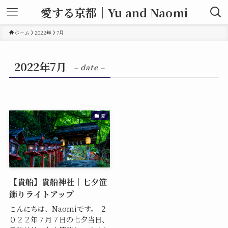
愛する京都｜Yu and Naomi
ホーム
2022年
7月
2022年7月
– date –
夏
【貴船】貴船神社｜七夕笹
飾りライトアップ
こんにちは、Naomiです。 ２
０２２年７月７日の七夕当日、