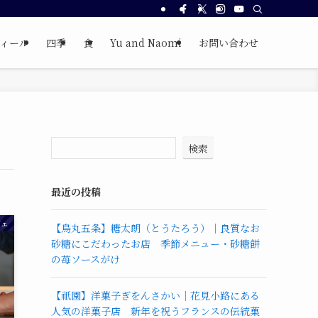
ィール
四季
食
Yu and Naomi
お問い合わせ
検索
最近の投稿
フェ
【烏丸五条】糖太朗（とうたろう）｜良質なお
砂糖にこだわったお店 季節メニュー・砂糖餅
の苺ソースがけ
【祇園】洋菓子ぎをんさかい｜花見小路にある
人気の洋菓子店 新年を祝うフランスの伝統菓