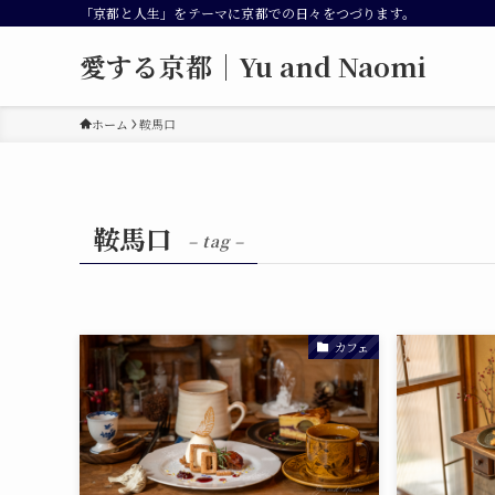
「京都と人生」をテーマに京都での日々をつづります。
愛する京都｜Yu and Naomi
ホーム
鞍馬口
鞍馬口
– tag –
カフェ