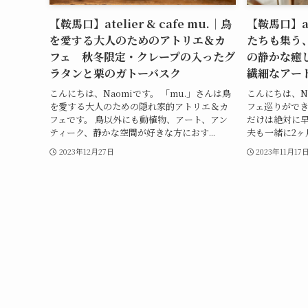
【鞍馬口】atelier & cafe mu.｜鳥
【鞍馬口】ate
を愛する大人のためのアトリエ＆カ
たちも集う
フェ 秋冬限定・クレープの入ったグ
の静かな癒
ラタンと栗のガトーバスク
繊細なアー
こんにちは、Naomiです。 「mu.」さんは鳥
こんにちは、N
を愛する大人のための隠れ家的アトリエ＆カ
フェ巡りができ
フェです。 鳥以外にも動植物、アート、アン
だけは絶対に
ティーク、静かな空間が好きな方におす...
夫も一緒に2ヶ
2023年12月27日
2023年11月17