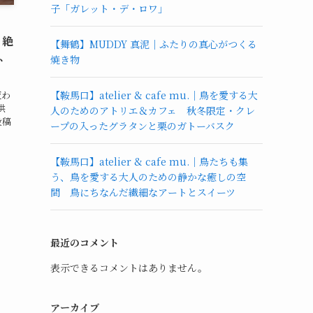
子「ガレット・デ・ロワ」
、絶
【舞鶴】MUDDY 真泥｜ふたりの真心がつくる
ふ
焼き物
変わ
【鞍馬口】atelier & cafe mu.｜鳥を愛する大
供
人のためのアトリエ＆カフェ 秋冬限定・クレ
投稿
ープの入ったグラタンと栗のガトーバスク
【鞍馬口】atelier & cafe mu.｜鳥たちも集
う、鳥を愛する大人のための静かな癒しの空
間 鳥にちなんだ繊細なアートとスイーツ
最近のコメント
表示できるコメントはありません。
アーカイブ