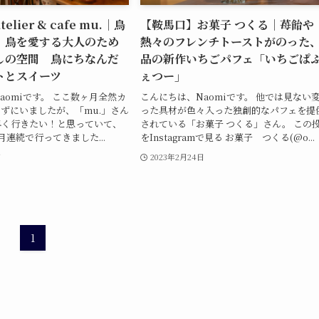
lier & cafe mu.｜鳥
【鞍馬口】お菓子 つくる｜苺飴や
、鳥を愛する大人のため
熱々のフレンチトーストがのった
しの空間 鳥にちなんだ
品の新作いちごパフェ「いちごぱ
トとスイーツ
ぇつー」
aomiです。 ここ数ヶ月全然カ
こんにちは、Naomiです。 他では見ない
ずにいましたが、「mu.」さん
った具材が色々入った独創的なパフェを提
早く行きたい！と思っていて、
されている「お菓子 つくる」さん。 この
月連続で行ってきました...
をInstagramで見る お菓子 つくる(@o...
日
2023年2月24日
1