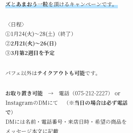
ズ
と
あまおう一粒
を頂けるキャンペーンです。
〈日程〉
①1月24(火)〜28(土)（終了）
②
2月21(火)〜26(日)
③
3月第2週目を予定
パフェ以外は
テイクアウトも可能
です。
お取り置き可能
→ 電話（075-212-2227） or
InstagramのDMにて （
※当日の場合は必ず電話
で
）
DMには名前・電話番号・来店日時・希望の商品を
メッセージ本文に記載