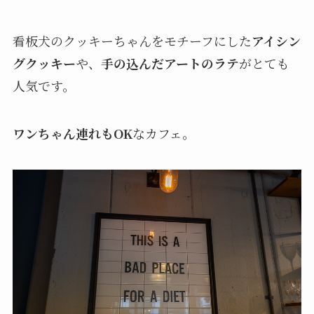
看板犬のクッキーちゃんをモチーフにした
アイシン
グクッキー
や、
手の込んだアートのラテ
がとても
人気です。
ワンちゃん連れもOK
なカフェ。