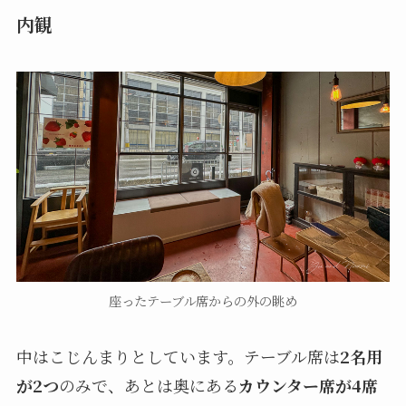
内観
座ったテーブル席からの外の眺め
中はこじんまりとしています。テーブル席は
2名用
が2つ
のみで、あとは奥にある
カウンター席が4席