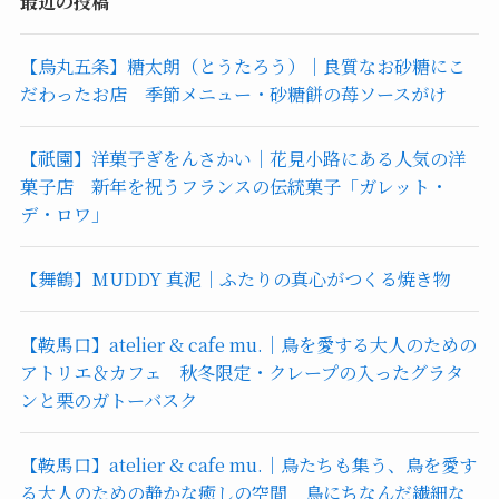
最近の投稿
【烏丸五条】糖太朗（とうたろう）｜良質なお砂糖にこ
だわったお店 季節メニュー・砂糖餅の苺ソースがけ
【祇園】洋菓子ぎをんさかい｜花見小路にある人気の洋
菓子店 新年を祝うフランスの伝統菓子「ガレット・
デ・ロワ」
【舞鶴】MUDDY 真泥｜ふたりの真心がつくる焼き物
【鞍馬口】atelier & cafe mu.｜鳥を愛する大人のための
アトリエ＆カフェ 秋冬限定・クレープの入ったグラタ
ンと栗のガトーバスク
【鞍馬口】atelier & cafe mu.｜鳥たちも集う、鳥を愛す
る大人のための静かな癒しの空間 鳥にちなんだ繊細な