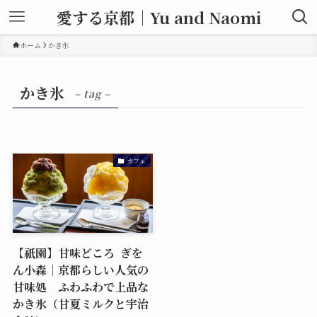
愛する京都｜Yu and Naomi
ホーム
かき氷
かき氷
– tag –
カフェ
【祇園】甘味どころ ぎを
ん小森｜京都らしい人気の
甘味処 ふわふわで上品な
かき氷（甘夏ミルクと宇治