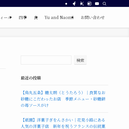
ィール
四季
食
Yu and Naomi
お問い合わせ
検索
最近の投稿
【烏丸五条】糖太朗（とうたろう）｜良質なお
砂糖にこだわったお店 季節メニュー・砂糖餅
の苺ソースがけ
【祇園】洋菓子ぎをんさかい｜花見小路にある
人気の洋菓子店 新年を祝うフランスの伝統菓