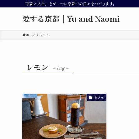
「京都と人生」をテーマに京都での日々をつづります。
愛する京都｜Yu and Naomi
ホーム
レモン
レモン
– tag –
カフェ