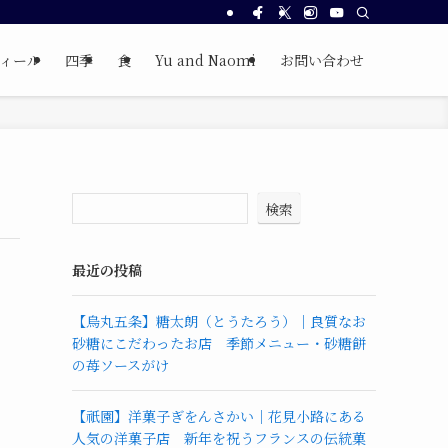
ィール
四季
食
Yu and Naomi
お問い合わせ
検索
最近の投稿
【烏丸五条】糖太朗（とうたろう）｜良質なお
砂糖にこだわったお店 季節メニュー・砂糖餅
の苺ソースがけ
【祇園】洋菓子ぎをんさかい｜花見小路にある
人気の洋菓子店 新年を祝うフランスの伝統菓