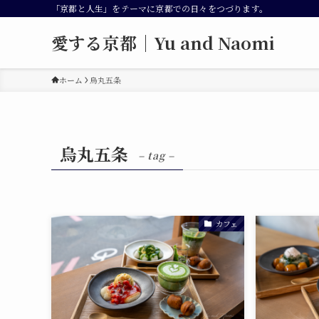
「京都と人生」をテーマに京都での日々をつづります。
愛する京都｜Yu and Naomi
ホーム
烏丸五条
烏丸五条
– tag –
カフェ