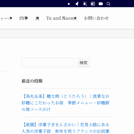
ィール
四季
食
Yu and Naomi
お問い合わせ
検索
最近の投稿
【烏丸五条】糖太朗（とうたろう）｜良質なお
砂糖にこだわったお店 季節メニュー・砂糖餅
の苺ソースがけ
【祇園】洋菓子ぎをんさかい｜花見小路にある
人気の洋菓子店 新年を祝うフランスの伝統菓