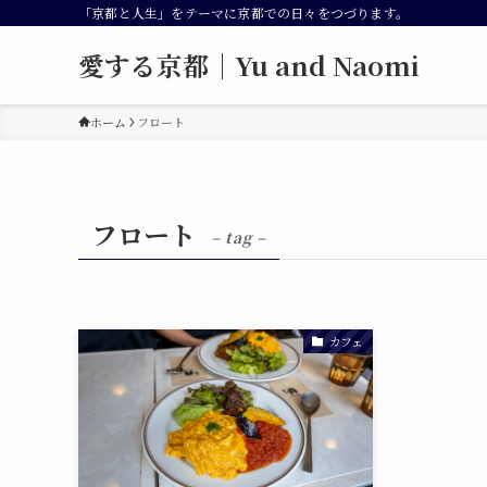
「京都と人生」をテーマに京都での日々をつづります。
愛する京都｜Yu and Naomi
ホーム
フロート
フロート
– tag –
カフェ