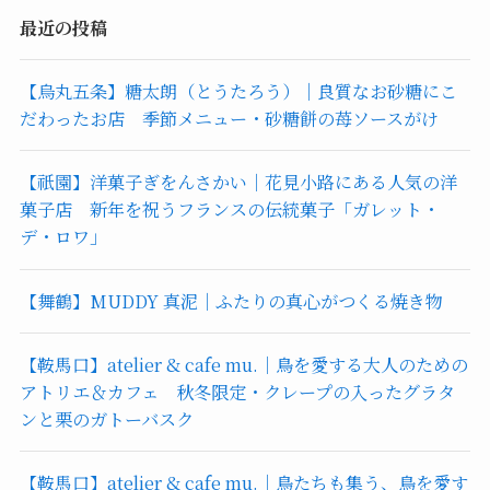
最近の投稿
【烏丸五条】糖太朗（とうたろう）｜良質なお砂糖にこ
だわったお店 季節メニュー・砂糖餅の苺ソースがけ
【祇園】洋菓子ぎをんさかい｜花見小路にある人気の洋
菓子店 新年を祝うフランスの伝統菓子「ガレット・
デ・ロワ」
【舞鶴】MUDDY 真泥｜ふたりの真心がつくる焼き物
【鞍馬口】atelier & cafe mu.｜鳥を愛する大人のための
アトリエ＆カフェ 秋冬限定・クレープの入ったグラタ
ンと栗のガトーバスク
【鞍馬口】atelier & cafe mu.｜鳥たちも集う、鳥を愛す